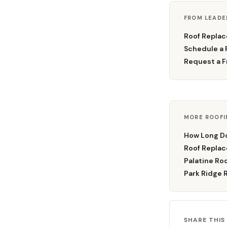
FROM LEADE
Roof Repla
Schedule a 
Request a F
MORE ROOFI
How Long Do
Roof Replac
Palatine Ro
Park Ridge 
SHARE THIS