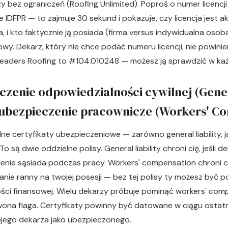
rzy bez ograniczeń (Roofing Unlimited). Poproś o numer licencj
ie IDFPR — to zajmuje 30 sekund i pokazuje, czy licencja jest a
, i kto faktycznie ją posiada (firma versus indywidualna osoba)
wy. Dekarz, który nie chce podać numeru licencji, nie powinie
a Leaders Roofing to #104.010248 — możesz ją sprawdzić w każd
czenie odpowiedzialności cywilnej (Gene
 i ubezpieczenie pracownicze (Workers' C
ne certyfikaty ubezpieczeniowe — zarówno general liability, ja
 są dwie oddzielne polisy. General liability chroni cię, jeśli d
enie sąsiada podczas pracy. Workers' compensation chroni cię
nie ranny na twojej posesji — bez tej polisy ty możesz być p
ści finansowej. Wielu dekarzy próbuje pominąć workers' comp
wona flaga. Certyfikaty powinny być datowane w ciągu ostatn
ojego dekarza jako ubezpieczonego.