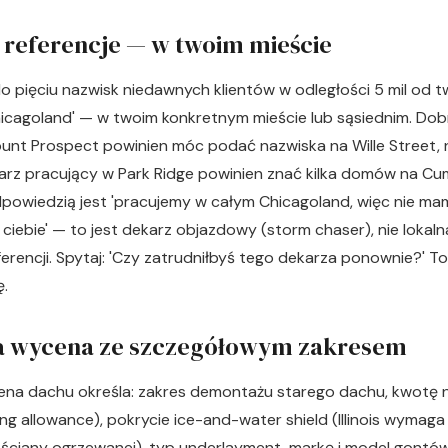
e referencje — w twoim mieście
o pięciu nazwisk niedawnych klientów w odległości 5 mil od 
hicagoland' — w twoim konkretnym mieście lub sąsiednim. Dob
unt Prospect powinien móc podać nazwiska na Wille Street, 
rz pracujący w Park Ridge powinien znać kilka domów na Cum
odpowiedzią jest 'pracujemy w całym Chicagoland, więc nie m
o ciebie' — to jest dekarz objazdowy (storm chaser), nie lokaln
rencji. Spytaj: 'Czy zatrudniłbyś tego dekarza ponownie?' T
.
a wycena ze szczegółowym zakresem
na dachu określa: zakres demontażu starego dachu, kwotę 
ng allowance), pokrycie ice-and-water shield (Illinois wymag
ściany ogrzewanej), typ underlayment, markę i model gontów