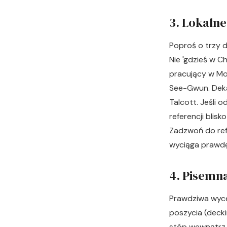
3. Lokaln
Poproś o trzy d
Nie 'gdzieś w C
pracujący w Mo
See-Gwun. Deka
Talcott. Jeśli 
referencji blisk
Zadzwoń do refe
wyciąga prawdę
4. Pisemn
Prawdziwa wyce
poszycia (decki
stóp wewnątrz 