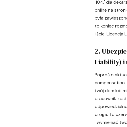
'104.' dla deka
online na stron
była zawieszona
to koniec rozmo
liście. Licencj
2. Ubezpie
Liability)
Poproś o aktual
compensation. To
twój dom lub mi
pracownik zosta
odpowiedzialno
droga. To czer
i wymieniać tw