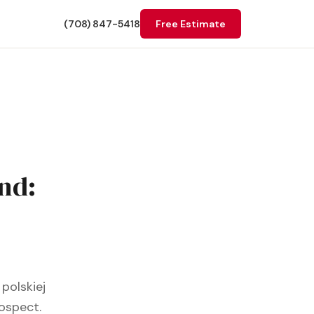
(708) 847-5418
Free Estimate
nd:
polskiej
ospect.