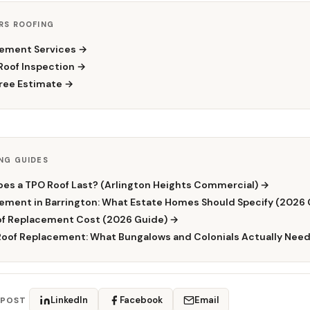
RS ROOFING
cement Services →
Roof Inspection →
ree Estimate →
NG GUIDES
es a TPO Roof Last? (Arlington Heights Commercial) →
ement in Barrington: What Estate Homes Should Specify (2026 
of Replacement Cost (2026 Guide) →
Roof Replacement: What Bungalows and Colonials Actually Nee
LinkedIn
Facebook
Email
 POST