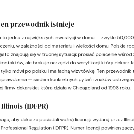
en przewodnik istnieje
to jedna z największych inwestycji w domu — zwykle 50,00
iczeniu, w zależności od materiału i wielkości domu. Polskie ro
sto znajdują się w trudnej sytuacji: prosiać polecenie wśród
 kontaktów, ale brakuje narzędzi do weryfikacji który dekarz f
y tylko mówi po polsku i ma ładną wizytówkę. Ten przewodnik
o sprawdzenia — siedem konkretnych pytań i znaków ostrzeg
nej firmy dekarskiej, która działa w Chicagoland od 1996 roku.
 Illinois (IDFPR)
ymaga, aby dekarze posiadali ważną licencję wydaną przez Illi
d Professional Regulation (IDFPR). Numer licencji powinien zacz