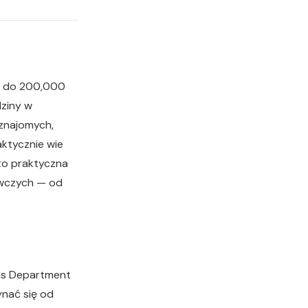
0 do 200,000
dziny w
 znajomych,
aktycznie wie
 to praktyczna
awczych — od
nois Department
ynać się od