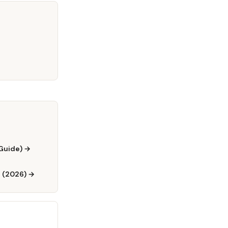
Guide) →
d (2026) →