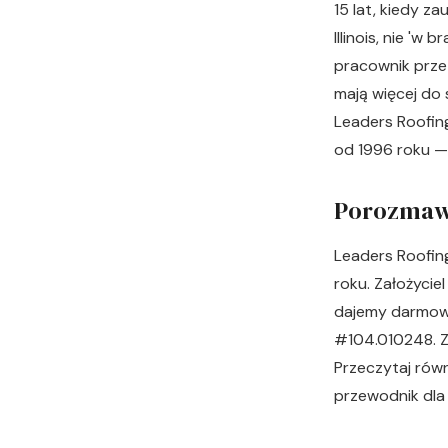
15 lat, kiedy z
Illinois, nie '
pracownik przez
mają więcej do 
Leaders Roofin
od 1996 roku — 
Porozmaw
Leaders Roofing
roku. Założycie
dajemy darmowe 
#104.010248. Z
Przeczytaj równ
przewodnik dla 