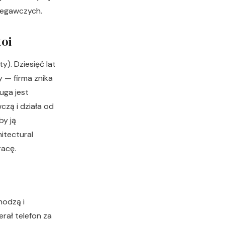
rzegawczych.
toi
). Dziesięć lat
y — firma znika
ługa jest
czą i działa od
by ją
itectural
racę.
hodzą i
rał telefon za