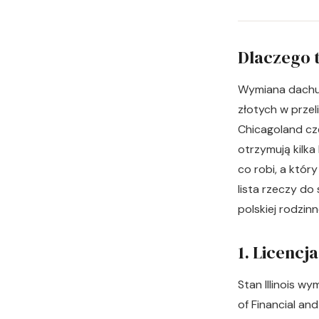
Dlaczego t
Wymiana dachu 
złotych w przel
Chicagoland czę
otrzymują kilka
co robi, a któr
lista rzeczy d
polskiej rodzin
1. Licencja
Stan Illinois w
of Financial an