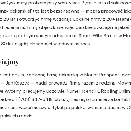
auważysz mały problem przy wentylacji. Pytaj o lata działalnośc
w branży dekarskiej' (to jest bezsensowne — można pracować j
 20 lat i otworzyć firmę wczoraj). Lokalne firmy z 20+ latami 
stracenia niż firmy objazdowe, więc bardziej uważają na jakoś
g działa pod tym samym adresem na South Wille Street w Mo
30 lat ciągłej obecności w jednym miejscu.
iajmy
 jest polską rodzinną firmą dekarską w Mount Prospect, dzia
l — Jan Koszyk — nadal prowadzi firmę razem z rodziną. Mówi
wyceny, pracujemy uczciwie. Numer licencji IL Roofing Unlim
adzwoń (708) 847-5418 lub użyj naszego
formularza kontak
ież nasz wcześniejszy artykuł po polsku:
wymiana dachu w C
polskich rodzin
.