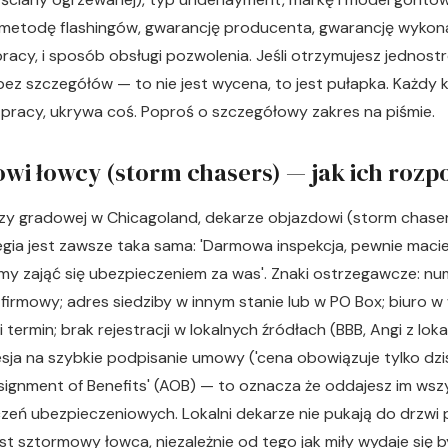
 i metodę flashingów, gwarancję producenta, gwarancję wykon
acy, i sposób obsługi pozwolenia. Jeśli otrzymujesz jednost
i bez szczegółów — to nie jest wycena, to jest pułapka. Każdy k
 pracy, ukrywa coś. Poproś o szczegółowy zakres na piśmie.
owi łowcy (storm chasers) — jak ich rozp
rzy gradowej w Chicagoland, dekarze objazdowi (storm chase
tegia jest zawsze taka sama: 'Darmowa inspekcja, pewnie maci
y zająć się ubezpieczeniem za was'. Znaki ostrzegawcze: nu
firmowy; adres siedziby w innym stanie lub w PO Box; biuro 
 termin; brak rejestracji w lokalnych źródłach (BBB, Angi z lok
esja na szybkie podpisanie umowy ('cena obowiązuje tylko dzi
signment of Benefits' (AOB) — to oznacza że oddajesz im wsz
eń ubezpieczeniowych. Lokalni dekarze nie pukają do drzwi p
est sztormowy łowca, niezależnie od tego jak miły wydaje się b