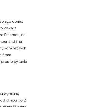
twojego domu.
ry dekarz
na Emerson, na
berland i na
amy konkretnych
a firma.
o proste pytanie
na wymianę
a od okapu do 2
, długość ridge