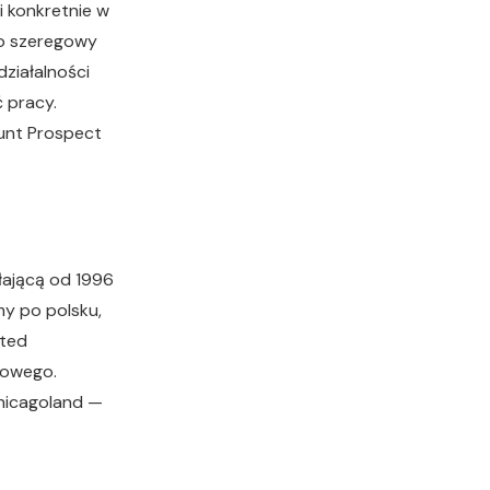
i konkretnie w
ako szeregowy
działalności
ć pracy.
unt Prospect
łającą od 1996
my po polsku,
ited
towego
.
hicagoland —