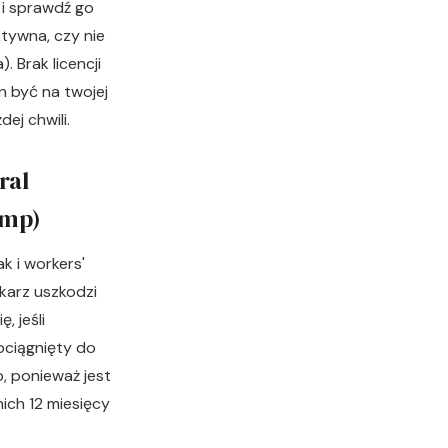
i i sprawdź go
ktywna, czy nie
. Brak licencji
n być na twojej
ej chwili.
ral
omp)
k i workers'
ekarz uszkodzi
, jeśli
ociągnięty do
, ponieważ jest
ich 12 miesięcy