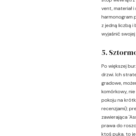
vent, materiał
harmonogram pr
z jedną liczbą 
wyjaśnić swojej
5. Sztorm
Po większej bu
drzwi. Ich stra
gradowe, możem
komórkowy, nie 
pokoju na krótki
recenzjami); pr
zawierająca 'As
prawa do roszcz
ktoś puka, to j