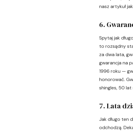
nasz artykuł
ja
6. Gwaranc
Spytaj jak dług
to rozsądny sta
za dwa lata, gwa
gwarancja na pa
1996 roku — gwa
honorować. Gwa
shingles, 50 la
7. Lata dzi
Jak długo ten d
odchodzą. Dekar