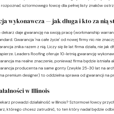
k rozpoznać sztormowego łowcę
dla pełnej listy znaków ost
ja wykonawcza — jak długa i kto za nią s
o dekarz daje gwarancję na swoją pracę (workmanship warranty
ndard. Gwarancja 'na całe życie' od nowej firmy nic nie znacz
rancja znika razem z nią. Liczy się ile lat firma działa, nie jak d
pierze. Leaders Roofing oferuje 10-letnią gwarancję wykonaw
rancja ma realne znaczenie, ponieważ firma będzie istniała a
rancja producenta na same gonty (zwykle 25-30 lat na arch
t na premium designer) to oddzielna sprawa od gwarancji na p
ałalności w Illinois
ekarz prowadzi działalność w Illinois? Sztormowi łowcy przyc
z, którego chcesz zatrudnić, to ten który nadal będzie odbie