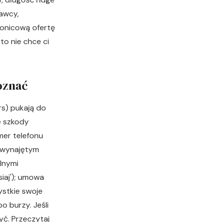
awcy,
ronicową ofertę
to nie chce ci
oznać
rs) pukają do
e szkody
mer telefonu
w wynajętym
alnymi
siaj'); umowa
ystkie swoje
o burzy. Jeśli
yć. Przeczytaj